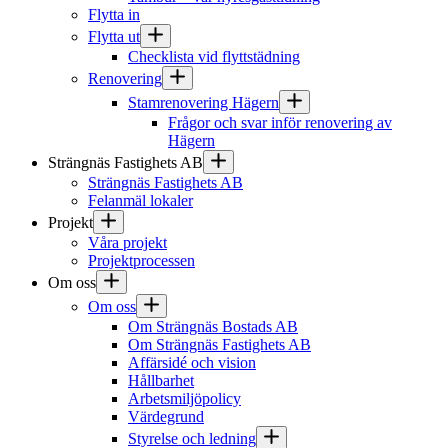
Flytta in
Flytta ut
Checklista vid flyttstädning
Renovering
Stamrenovering Hägern
Frågor och svar inför renovering av
Hägern
Strängnäs Fastighets AB
Strängnäs Fastighets AB
Felanmäl lokaler
Projekt
Våra projekt
Projektprocessen
Om oss
Om oss
Om Strängnäs Bostads AB
Om Strängnäs Fastighets AB
Affärsidé och vision
Hållbarhet
Arbetsmiljöpolicy
Värdegrund
Styrelse och ledning