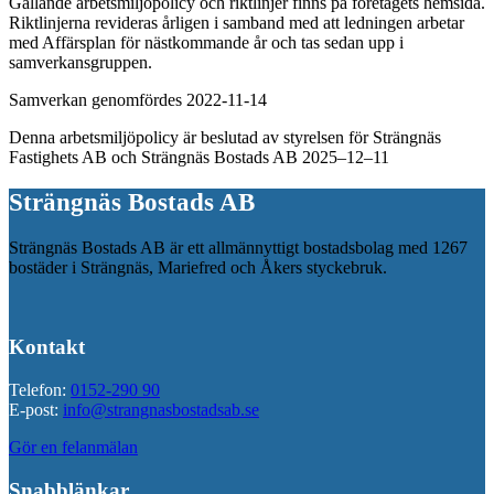
Gällande arbetsmiljöpolicy och riktlinjer finns på företagets hemsida.
Riktlinjerna revideras årligen i samband med att ledningen arbetar
med Affärsplan för nästkommande år och tas sedan upp i
samverkansgruppen.
Samverkan genomfördes 2022-11-14
Denna arbetsmiljöpolicy är beslutad av styrelsen för Strängnäs
Fastighets AB och Strängnäs Bostads AB 2025–12–11
Strängnäs Bostads AB
Strängnäs Bostads AB är ett allmännyttigt bostadsbolag med 1267
bostäder i Strängnäs, Mariefred och Åkers styckebruk.
Kontakt
Telefon:
0152-290 90
E-post:
info@strangnasbostadsab.se
Gör en felanmälan
Snabblänkar