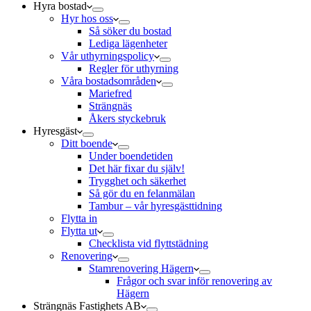
Hyra bostad
Hyr hos oss
Så söker du bostad
Lediga lägenheter
Vår uthyrningspolicy
Regler för uthyrning
Våra bostadsområden
Mariefred
Strängnäs
Åkers styckebruk
Hyresgäst
Ditt boende
Under boendetiden
Det här fixar du själv!
Trygghet och säkerhet
Så gör du en felanmälan
Tambur – vår hyresgästtidning
Flytta in
Flytta ut
Checklista vid flyttstädning
Renovering
Stamrenovering Hägern
Frågor och svar inför renovering av
Hägern
Strängnäs Fastighets AB