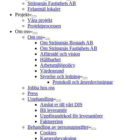
Strängnäs Fastighets AB
Felanmäl lokaler
Projekt
Våra projekt
Projektprocessen
Om oss
Om oss
Om Strängnäs Bostads AB
Om Strängnäs Fastighets AB
Affärsidé och vision
Hållbarhet
Arbetsmiljöpolicy
Värdegrund
Styrelse och ledning
Protokoll och årsredovisningar
Jobba hos oss
Press
Upphandling
Anslut er till vårt DIS
Bli leverantör
Uppförandekod för leverantörer
Fakturering
Behandling av personuppgifter
Cookies
Kamerabevakning