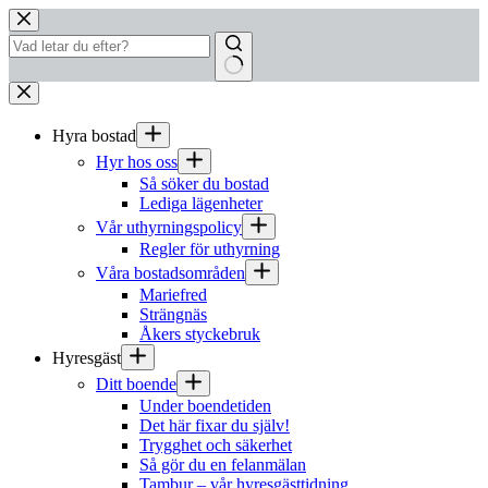
Hoppa
till
innehåll
Inga
resultat
Hyra bostad
Hyr hos oss
Så söker du bostad
Lediga lägenheter
Vår uthyrningspolicy
Regler för uthyrning
Våra bostadsområden
Mariefred
Strängnäs
Åkers styckebruk
Hyresgäst
Ditt boende
Under boendetiden
Det här fixar du själv!
Trygghet och säkerhet
Så gör du en felanmälan
Tambur – vår hyresgästtidning