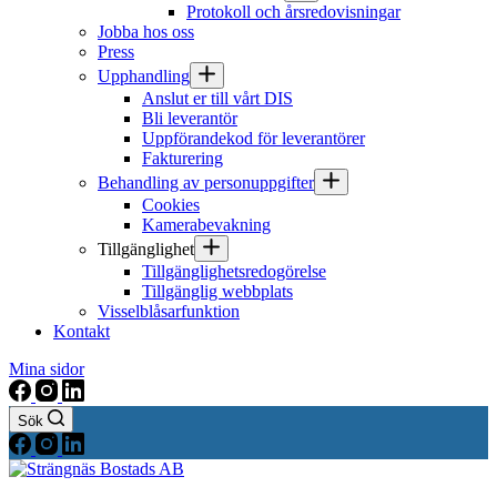
Protokoll och årsredovisningar
Jobba hos oss
Press
Upphandling
Anslut er till vårt DIS
Bli leverantör
Uppförandekod för leverantörer
Fakturering
Behandling av personuppgifter
Cookies
Kamerabevakning
Tillgänglighet
Tillgänglighetsredogörelse
Tillgänglig webbplats
Visselblåsarfunktion
Kontakt
Mina sidor
Sök