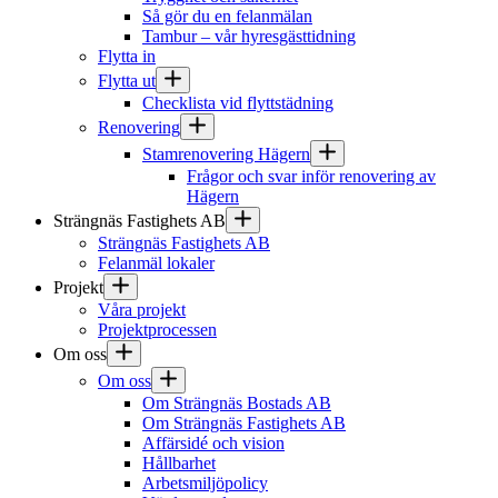
Så gör du en felanmälan
Tambur – vår hyresgästtidning
Flytta in
Flytta ut
Checklista vid flyttstädning
Renovering
Stamrenovering Hägern
Frågor och svar inför renovering av
Hägern
Strängnäs Fastighets AB
Strängnäs Fastighets AB
Felanmäl lokaler
Projekt
Våra projekt
Projektprocessen
Om oss
Om oss
Om Strängnäs Bostads AB
Om Strängnäs Fastighets AB
Affärsidé och vision
Hållbarhet
Arbetsmiljöpolicy