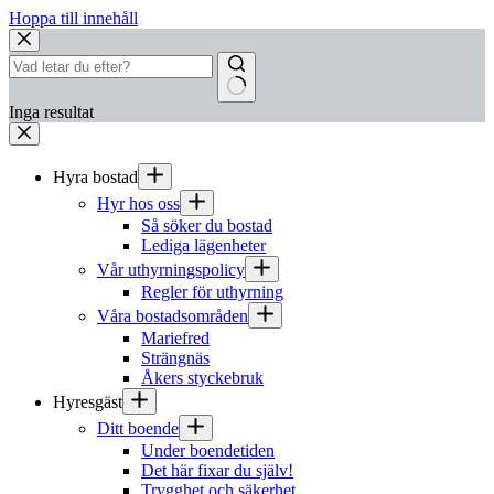
Hoppa till innehåll
Inga resultat
Hyra bostad
Hyr hos oss
Så söker du bostad
Lediga lägenheter
Vår uthyrningspolicy
Regler för uthyrning
Våra bostadsområden
Mariefred
Strängnäs
Åkers styckebruk
Hyresgäst
Ditt boende
Under boendetiden
Det här fixar du själv!
Trygghet och säkerhet