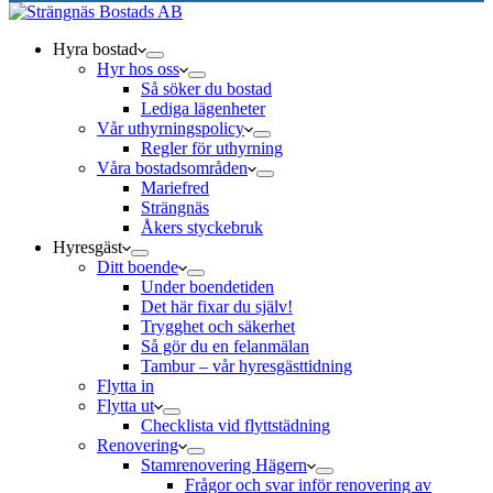
Hyra bostad
Hyr hos oss
Så söker du bostad
Lediga lägenheter
Vår uthyrningspolicy
Regler för uthyrning
Våra bostadsområden
Mariefred
Strängnäs
Åkers styckebruk
Hyresgäst
Ditt boende
Under boendetiden
Det här fixar du själv!
Trygghet och säkerhet
Så gör du en felanmälan
Tambur – vår hyresgästtidning
Flytta in
Flytta ut
Checklista vid flyttstädning
Renovering
Stamrenovering Hägern
Frågor och svar inför renovering av