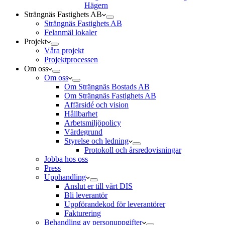
Hägern
Strängnäs Fastighets AB
Strängnäs Fastighets AB
Felanmäl lokaler
Projekt
Våra projekt
Projektprocessen
Om oss
Om oss
Om Strängnäs Bostads AB
Om Strängnäs Fastighets AB
Affärsidé och vision
Hållbarhet
Arbetsmiljöpolicy
Värdegrund
Styrelse och ledning
Protokoll och årsredovisningar
Jobba hos oss
Press
Upphandling
Anslut er till vårt DIS
Bli leverantör
Uppförandekod för leverantörer
Fakturering
Behandling av personuppgifter