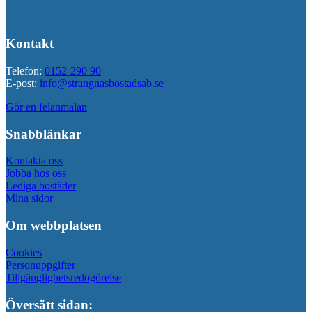
Kontakt
Telefon:
0152-290 90
E-post:
info@strangnasbostadsab.se
Gör en felanmälan
Snabblänkar
Kontakta oss
Jobba hos oss
Lediga bostäder
Mina sidor
Om webbplatsen
Cookies
Personuppgifter
Tillgänglighetsredogörelse
Översätt sidan: