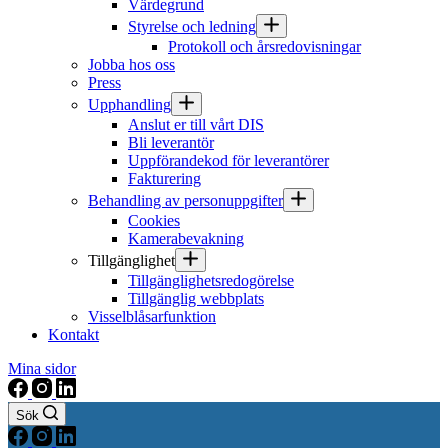
Värdegrund
Styrelse och ledning
Protokoll och årsredovisningar
Jobba hos oss
Press
Upphandling
Anslut er till vårt DIS
Bli leverantör
Uppförandekod för leverantörer
Fakturering
Behandling av personuppgifter
Cookies
Kamerabevakning
Tillgänglighet
Tillgänglighetsredogörelse
Tillgänglig webbplats
Visselblåsarfunktion
Kontakt
Mina sidor
Sök