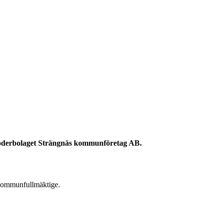
nmoderbolaget Strängnäs kommunföretag AB.
 kommunfullmäktige.