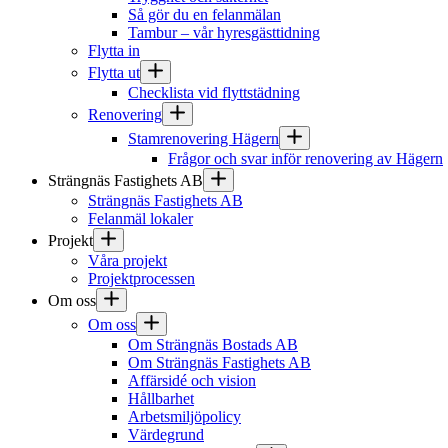
Så gör du en felanmälan
Tambur – vår hyresgästtidning
Flytta in
Flytta ut
Checklista vid flyttstädning
Renovering
Stamrenovering Hägern
Frågor och svar inför renovering av Hägern
Strängnäs Fastighets AB
Strängnäs Fastighets AB
Felanmäl lokaler
Projekt
Våra projekt
Projektprocessen
Om oss
Om oss
Om Strängnäs Bostads AB
Om Strängnäs Fastighets AB
Affärsidé och vision
Hållbarhet
Arbetsmiljöpolicy
Värdegrund