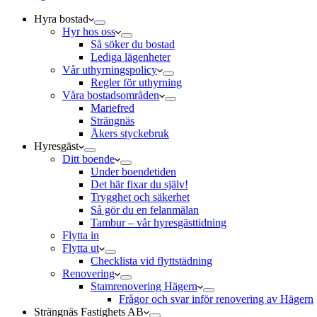
Hyra bostad
Hyr hos oss
Så söker du bostad
Lediga lägenheter
Vår uthyrningspolicy
Regler för uthyrning
Våra bostadsområden
Mariefred
Strängnäs
Åkers styckebruk
Hyresgäst
Ditt boende
Under boendetiden
Det här fixar du själv!
Trygghet och säkerhet
Så gör du en felanmälan
Tambur – vår hyresgästtidning
Flytta in
Flytta ut
Checklista vid flyttstädning
Renovering
Stamrenovering Hägern
Frågor och svar inför renovering av Hägern
Strängnäs Fastighets AB