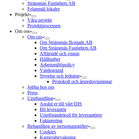
Strängnäs Fastighets AB
Felanmäl lokaler
Projekt
Våra projekt
Projektprocessen
Om oss
Om oss
Om Strängnäs Bostads AB
Om Strängnäs Fastighets AB
Affärsidé och vision
Hållbarhet
Arbetsmiljöpolicy
Värdegrund
Styrelse och ledning
Protokoll och årsredovisningar
Jobba hos oss
Press
Upphandling
Anslut er till vårt DIS
Bli leverantör
Uppförandekod för leverantörer
Fakturering
Behandling av personuppgifter
Cookies
Kamerabevakning