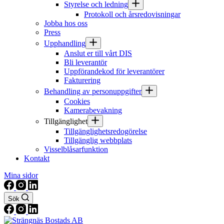
Styrelse och ledning
Protokoll och årsredovisningar
Jobba hos oss
Press
Upphandling
Anslut er till vårt DIS
Bli leverantör
Uppförandekod för leverantörer
Fakturering
Behandling av personuppgifter
Cookies
Kamerabevakning
Tillgänglighet
Tillgänglighetsredogörelse
Tillgänglig webbplats
Visselblåsarfunktion
Kontakt
Mina sidor
Sök