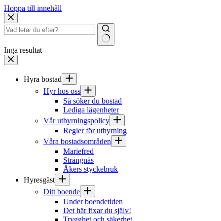
Hoppa till innehåll
Inga resultat
Hyra bostad
Hyr hos oss
Så söker du bostad
Lediga lägenheter
Vår uthyrningspolicy
Regler för uthyrning
Våra bostadsområden
Mariefred
Strängnäs
Åkers styckebruk
Hyresgäst
Ditt boende
Under boendetiden
Det här fixar du själv!
Trygghet och säkerhet