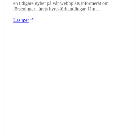
en tidigare nyhet på vår webbplats informerat om
förseningar i årets hyresförhandlingar. Om…
Försenad
Läs mer
hyresavisering