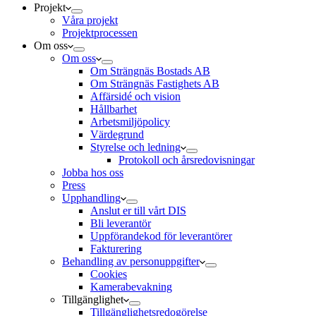
Projekt
Våra projekt
Projektprocessen
Om oss
Om oss
Om Strängnäs Bostads AB
Om Strängnäs Fastighets AB
Affärsidé och vision
Hållbarhet
Arbetsmiljöpolicy
Värdegrund
Styrelse och ledning
Protokoll och årsredovisningar
Jobba hos oss
Press
Upphandling
Anslut er till vårt DIS
Bli leverantör
Uppförandekod för leverantörer
Fakturering
Behandling av personuppgifter
Cookies
Kamerabevakning
Tillgänglighet
Tillgänglighetsredogörelse