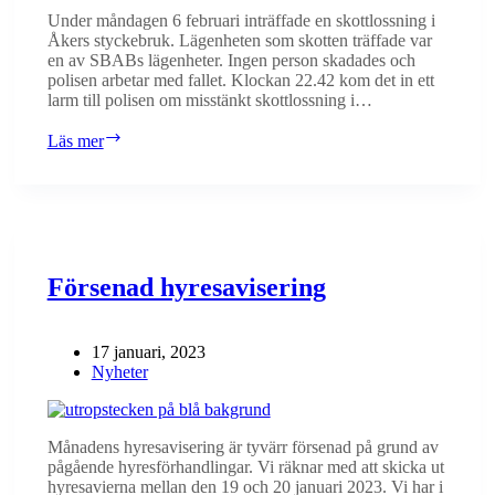
Under måndagen 6 februari inträffade en skottlossning i
Åkers styckebruk. Lägenheten som skotten träffade var
en av SBABs lägenheter. Ingen person skadades och
polisen arbetar med fallet. Klockan 22.42 kom det in ett
larm till polisen om misstänkt skottlossning i…
Med
Läs mer
anledning
av
händelsen
i
Åkers
styckebruk
Försenad hyresavisering
17 januari, 2023
Nyheter
Månadens hyresavisering är tyvärr försenad på grund av
pågående hyresförhandlingar. Vi räknar med att skicka ut
hyresavierna mellan den 19 och 20 januari 2023. Vi har i