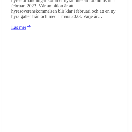
hyresförhandlingar kommer hyran inte att förändras till 1
februari 2023. Vår ambition är att
hyresöverenskommelsen blir klar i februari och att en ny
hyra gäller från och med 1 mars 2023. Varje år…
Besked
Läs mer
om
ny
hyra
för
2023
dröjer
ytterligare