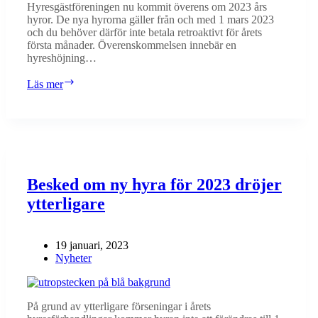
Hyresgästföreningen nu kommit överens om 2023 års
hyror. De nya hyrorna gäller från och med 1 mars 2023
och du behöver därför inte betala retroaktivt för årets
första månader. Överenskommelsen innebär en
hyreshöjning…
2023
Läs mer
års
hyror
är
klara
Besked om ny hyra för 2023 dröjer
ytterligare
19 januari, 2023
Nyheter
På grund av ytterligare förseningar i årets