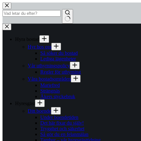
Hoppa
till
innehåll
Inga
resultat
Hyra bostad
Hyr hos oss
Så söker du bostad
Lediga lägenheter
Vår uthyrningspolicy
Regler för uthyrning
Våra bostadsområden
Mariefred
Strängnäs
Åkers styckebruk
Hyresgäst
Ditt boende
Under boendetiden
Det här fixar du själv!
Trygghet och säkerhet
Så gör du en felanmälan
Tambur – vår hyresgästtidning