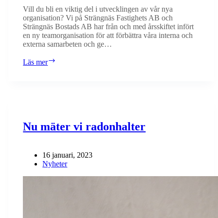
Vill du bli en viktig del i utvecklingen av vår nya
organisation? Vi på Strängnäs Fastighets AB och
Strängnäs Bostads AB har från och med årsskiftet infört
en ny teamorganisation för att förbättra våra interna och
externa samarbeten och ge…
Följ
Läs mer
med
på
vår
utvecklingsresa
–
sök
en
Nu mäter vi radonhalter
av
våra
tre
16 januari, 2023
nya
Nyheter
tjänster!