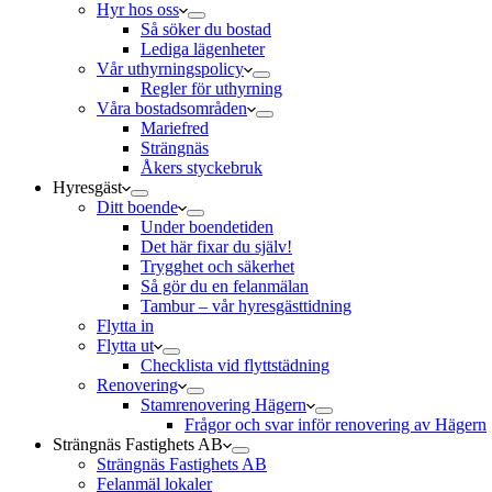
Hyr hos oss
Så söker du bostad
Lediga lägenheter
Vår uthyrningspolicy
Regler för uthyrning
Våra bostadsområden
Mariefred
Strängnäs
Åkers styckebruk
Hyresgäst
Ditt boende
Under boendetiden
Det här fixar du själv!
Trygghet och säkerhet
Så gör du en felanmälan
Tambur – vår hyresgästtidning
Flytta in
Flytta ut
Checklista vid flyttstädning
Renovering
Stamrenovering Hägern
Frågor och svar inför renovering av Hägern
Strängnäs Fastighets AB
Strängnäs Fastighets AB
Felanmäl lokaler