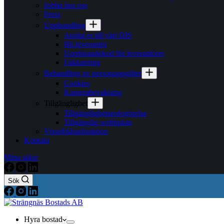
Jobba hos oss
Press
Upphandling
Anslut er till vårt DIS
Bli leverantör
Uppförandekod för leverantörer
Fakturering
Behandling av personuppgifter
Cookies
Kamerabevakning
Tillgänglighet
Tillgänglighetsredogörelse
Tillgänglig webbplats
Visselblåsarfunktion
Kontakt
Mina sidor
Sök
Hyra bostad