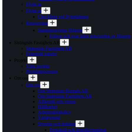
Flytta in
Flytta ut
Checklista vid flyttstädning
Renovering
Stamrenovering Hägern
Frågor och svar inför renovering av Hägern
Strängnäs Fastighets AB
Strängnäs Fastighets AB
Felanmäl lokaler
Projekt
Våra projekt
Projektprocessen
Om oss
Om oss
Om Strängnäs Bostads AB
Om Strängnäs Fastighets AB
Affärsidé och vision
Hållbarhet
Arbetsmiljöpolicy
Värdegrund
Styrelse och ledning
Protokoll och årsredovisningar