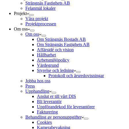
Strängnäs Fastighets AB
Felanmäl lokaler
Projekt
Våra projekt
Projektprocessen
Om oss
Om oss
Om Strängnäs Bostads AB
Om Strängnäs Fastighets AB
Affärsidé och vision
Hållbarhet
Arbetsmiljöpolicy
Värdegrund
Styrelse och ledning
Protokoll och årsredovisningar
Jobba hos oss
Press
Upphandling
Anslut er till vårt DIS
Bli leverantör
Uppförandekod för leverantörer
Fakturering
Behandling av personuppgifter
Cookies
Kamerabevakning