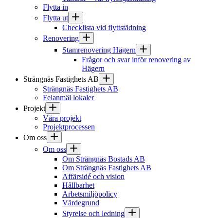
Flytta in
Flytta ut
Checklista vid flyttstädning
Renovering
Stamrenovering Hägern
Frågor och svar inför renovering av
Hägern
Strängnäs Fastighets AB
Strängnäs Fastighets AB
Felanmäl lokaler
Projekt
Våra projekt
Projektprocessen
Om oss
Om oss
Om Strängnäs Bostads AB
Om Strängnäs Fastighets AB
Affärsidé och vision
Hållbarhet
Arbetsmiljöpolicy
Värdegrund
Styrelse och ledning