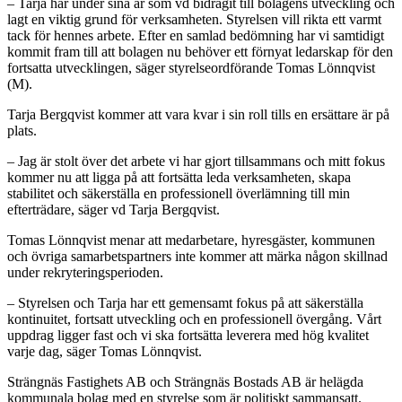
– Tarja har under sina år som vd bidragit till bolagens utveckling och
lagt en viktig grund för verksamheten. Styrelsen vill rikta ett varmt
tack för hennes arbete. Efter en samlad bedömning har vi samtidigt
kommit fram till att bolagen nu behöver ett förnyat ledarskap för den
fortsatta utvecklingen, säger styrelseordförande Tomas Lönnqvist
(M).
Tarja Bergqvist kommer att vara kvar i sin roll tills en ersättare är på
plats.
– Jag är stolt över det arbete vi har gjort tillsammans och mitt fokus
kommer nu att ligga på att fortsätta leda verksamheten, skapa
stabilitet och säkerställa en professionell överlämning till min
efterträdare, säger vd Tarja Bergqvist.
Tomas Lönnqvist menar att medarbetare, hyresgäster, kommunen
och övriga samarbetspartners inte kommer att märka någon skillnad
under rekryteringsperioden.
– Styrelsen och Tarja har ett gemensamt fokus på att säkerställa
kontinuitet, fortsatt utveckling och en professionell övergång. Vårt
uppdrag ligger fast och vi ska fortsätta leverera med hög kvalitet
varje dag, säger Tomas Lönnqvist.
Strängnäs Fastighets AB och Strängnäs Bostads AB är helägda
kommunala bolag med en styrelse som är politiskt sammansatt.