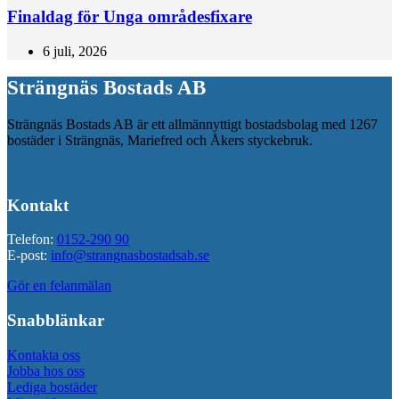
Finaldag för Unga områdesfixare
6 juli, 2026
Strängnäs Bostads AB
Strängnäs Bostads AB är ett allmännyttigt bostadsbolag med 1267
bostäder i Strängnäs, Mariefred och Åkers styckebruk.
Kontakt
Telefon:
0152-290 90
E-post:
info@strangnasbostadsab.se
Gör en felanmälan
Snabblänkar
Kontakta oss
Jobba hos oss
Lediga bostäder