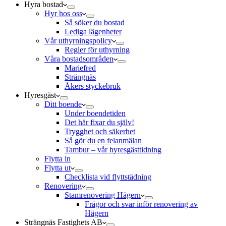
Hyra bostad
Hyr hos oss
Så söker du bostad
Lediga lägenheter
Vår uthyrningspolicy
Regler för uthyrning
Våra bostadsområden
Mariefred
Strängnäs
Åkers styckebruk
Hyresgäst
Ditt boende
Under boendetiden
Det här fixar du själv!
Trygghet och säkerhet
Så gör du en felanmälan
Tambur – vår hyresgästtidning
Flytta in
Flytta ut
Checklista vid flyttstädning
Renovering
Stamrenovering Hägern
Frågor och svar inför renovering av
Hägern
Strängnäs Fastighets AB