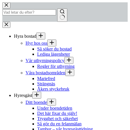
Hoppa
till
innehåll
Inga
resultat
Hyra bostad
Hyr hos oss
Så söker du bostad
Lediga lägenheter
Vår uthyrningspolicy
Regler för uthyrning
Våra bostadsområden
Mariefred
Strängnäs
Åkers styckebruk
Hyresgäst
Ditt boende
Under boendetiden
Det här fixar du själv!
Trygghet och säkerhet
Så gör du en felanmälan
Tambur – vår hyresgästtidning