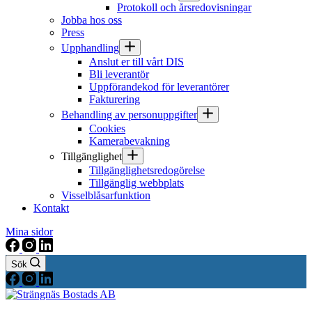
Protokoll och årsredovisningar
Jobba hos oss
Press
Upphandling
Anslut er till vårt DIS
Bli leverantör
Uppförandekod för leverantörer
Fakturering
Behandling av personuppgifter
Cookies
Kamerabevakning
Tillgänglighet
Tillgänglighetsredogörelse
Tillgänglig webbplats
Visselblåsarfunktion
Kontakt
Mina sidor
Sök