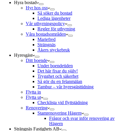
Hyra bostad
Hyr hos oss
Så söker du bostad
Lediga lägenheter
Vår uthyrningspolicy
Regler för uthyrning
Våra bostadsområden
Mariefred
Strängnäs
Åkers styckebruk
Hyresgäst
Ditt boende
Under boendetiden
Det här fixar du själv!
Trygghet och säkerhet
Så gör du en felanmälan
Tambur – vår hyresgästtidning
Flytta in
Flytta ut
Checklista vid flyttstädning
Renovering
Stamrenovering Hägern
Frågor och svar inför renovering av
Hägern
Strängnäs Fastighets AB