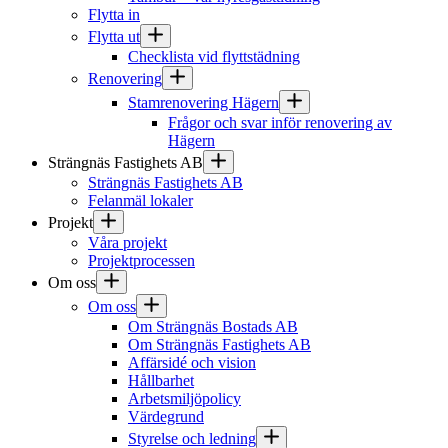
Flytta in
Flytta ut
Checklista vid flyttstädning
Renovering
Stamrenovering Hägern
Frågor och svar inför renovering av
Hägern
Strängnäs Fastighets AB
Strängnäs Fastighets AB
Felanmäl lokaler
Projekt
Våra projekt
Projektprocessen
Om oss
Om oss
Om Strängnäs Bostads AB
Om Strängnäs Fastighets AB
Affärsidé och vision
Hållbarhet
Arbetsmiljöpolicy
Värdegrund
Styrelse och ledning