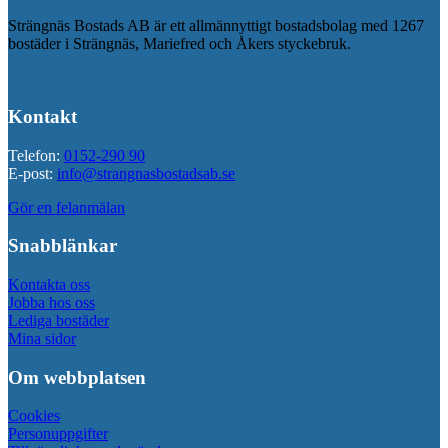
Strängnäs Bostads AB är ett allmännyttigt bostadsbolag med 1267
bostäder i Strängnäs, Mariefred och Åkers styckebruk.
Kontakt
Telefon:
0152-290 90
E-post:
info@strangnasbostadsab.se
Gör en felanmälan
Snabblänkar
Kontakta oss
Jobba hos oss
Lediga bostäder
Mina sidor
Om webbplatsen
Cookies
Personuppgifter