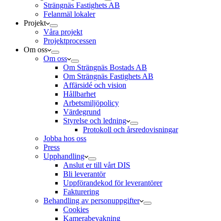
Strängnäs Fastighets AB
Felanmäl lokaler
Projekt
Våra projekt
Projektprocessen
Om oss
Om oss
Om Strängnäs Bostads AB
Om Strängnäs Fastighets AB
Affärsidé och vision
Hållbarhet
Arbetsmiljöpolicy
Värdegrund
Styrelse och ledning
Protokoll och årsredovisningar
Jobba hos oss
Press
Upphandling
Anslut er till vårt DIS
Bli leverantör
Uppförandekod för leverantörer
Fakturering
Behandling av personuppgifter
Cookies
Kamerabevakning