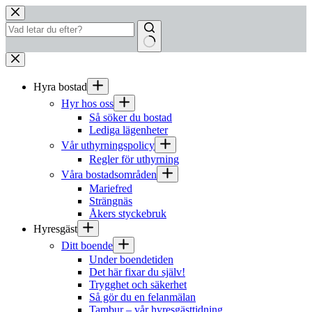
Hoppa
till
innehåll
Inga
resultat
Hyra bostad
Hyr hos oss
Så söker du bostad
Lediga lägenheter
Vår uthyrningspolicy
Regler för uthyrning
Våra bostadsområden
Mariefred
Strängnäs
Åkers styckebruk
Hyresgäst
Ditt boende
Under boendetiden
Det här fixar du själv!
Trygghet och säkerhet
Så gör du en felanmälan
Tambur – vår hyresgästtidning