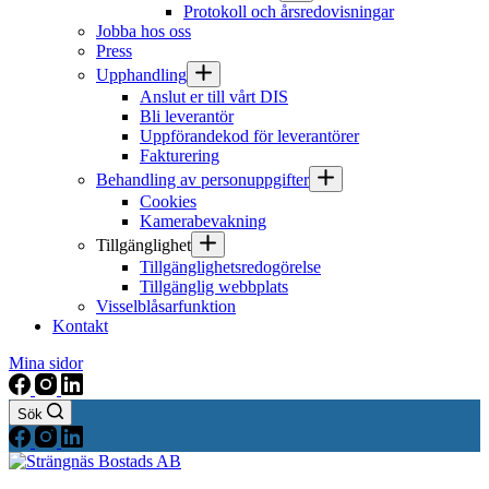
Protokoll och årsredovisningar
Jobba hos oss
Press
Upphandling
Anslut er till vårt DIS
Bli leverantör
Uppförandekod för leverantörer
Fakturering
Behandling av personuppgifter
Cookies
Kamerabevakning
Tillgänglighet
Tillgänglighetsredogörelse
Tillgänglig webbplats
Visselblåsarfunktion
Kontakt
Mina sidor
Sök