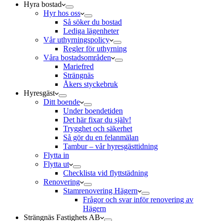
Hyra bostad
Hyr hos oss
Så söker du bostad
Lediga lägenheter
Vår uthyrningspolicy
Regler för uthyrning
Våra bostadsområden
Mariefred
Strängnäs
Åkers styckebruk
Hyresgäst
Ditt boende
Under boendetiden
Det här fixar du själv!
Trygghet och säkerhet
Så gör du en felanmälan
Tambur – vår hyresgästtidning
Flytta in
Flytta ut
Checklista vid flyttstädning
Renovering
Stamrenovering Hägern
Frågor och svar inför renovering av
Hägern
Strängnäs Fastighets AB