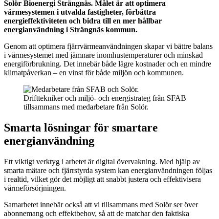
Solör Bioenergi Strängnäs. Målet är att optimera
värmesystemen i utvalda fastigheter, förbättra
energieffektiviteten och bidra till en mer hållbar
energianvändning i Strängnäs kommun.
Genom att optimera fjärrvärmeanvändningen skapar vi bättre balans
i värmesystemet med jämnare inomhustemperaturer och minskad
energiförbrukning. Det innebär både lägre kostnader och en mindre
klimatpåverkan – en vinst för både miljön och kommunen.
Drifttekniker och miljö- och energistrateg från SFAB
tillsammans med medarbetare från Solör.
Smarta lösningar för smartare
energianvändning
Ett viktigt verktyg i arbetet är digital övervakning. Med hjälp av
smarta mätare och fjärrstyrda system kan energianvändningen följas
i realtid, vilket gör det möjligt att snabbt justera och effektivisera
värmeförsörjningen.
Samarbetet innebär också att vi tillsammans med Solör ser över
abonnemang och effektbehov, så att de matchar den faktiska