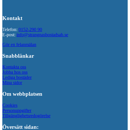
Kontakt
Telefon:
0152-290 90
E-post:
info@strangnasbostadsab.se
Gör en felanmälan
Snabblänkar
Kontakta oss
Jobba hos oss
Lediga bostäder
Mina sidor
Om webbplatsen
Cookies
Personuppgifter
Tillgänglighetsredogörelse
Översätt sidan: