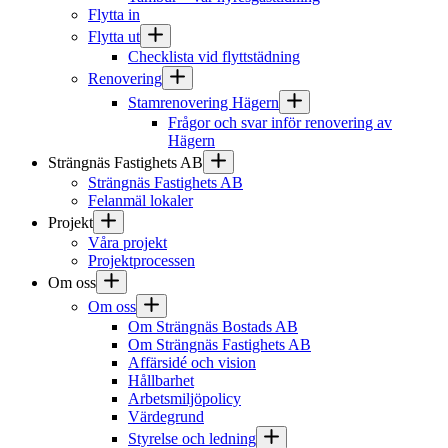
Flytta in
Flytta ut
Checklista vid flyttstädning
Renovering
Stamrenovering Hägern
Frågor och svar inför renovering av
Hägern
Strängnäs Fastighets AB
Strängnäs Fastighets AB
Felanmäl lokaler
Projekt
Våra projekt
Projektprocessen
Om oss
Om oss
Om Strängnäs Bostads AB
Om Strängnäs Fastighets AB
Affärsidé och vision
Hållbarhet
Arbetsmiljöpolicy
Värdegrund
Styrelse och ledning