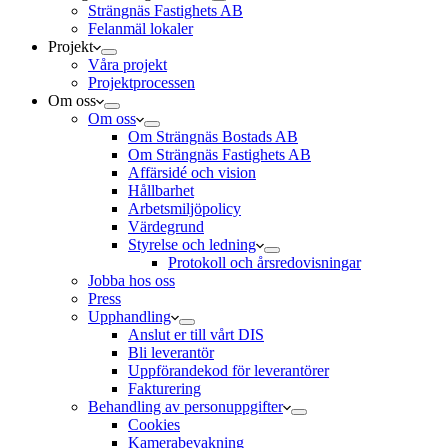
Strängnäs Fastighets AB
Felanmäl lokaler
Projekt
Våra projekt
Projektprocessen
Om oss
Om oss
Om Strängnäs Bostads AB
Om Strängnäs Fastighets AB
Affärsidé och vision
Hållbarhet
Arbetsmiljöpolicy
Värdegrund
Styrelse och ledning
Protokoll och årsredovisningar
Jobba hos oss
Press
Upphandling
Anslut er till vårt DIS
Bli leverantör
Uppförandekod för leverantörer
Fakturering
Behandling av personuppgifter
Cookies
Kamerabevakning