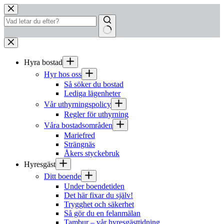
Hoppa
till
innehåll
Inga
resultat
Hyra bostad
Hyr hos oss
Så söker du bostad
Lediga lägenheter
Vår uthyrningspolicy
Regler för uthyrning
Våra bostadsområden
Mariefred
Strängnäs
Åkers styckebruk
Hyresgäst
Ditt boende
Under boendetiden
Det här fixar du själv!
Trygghet och säkerhet
Så gör du en felanmälan
Tambur – vår hyresgästtidning