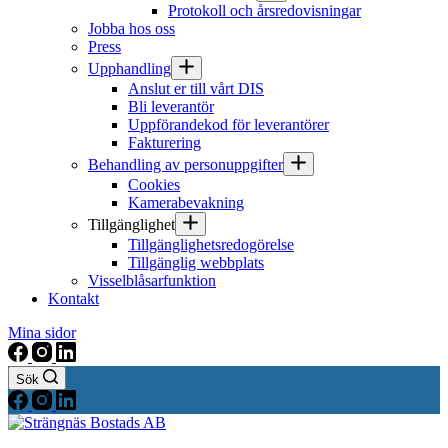
Protokoll och årsredovisningar
Jobba hos oss
Press
Upphandling
Anslut er till vårt DIS
Bli leverantör
Uppförandekod för leverantörer
Fakturering
Behandling av personuppgifter
Cookies
Kamerabevakning
Tillgänglighet
Tillgänglighetsredogörelse
Tillgänglig webbplats
Visselblåsarfunktion
Kontakt
Mina sidor
Sök