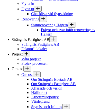
Flytta in
Flytta ut
Checklista vid flyttstädning
Renovering
Stamrenovering Hägern
Frågor och svar inför renovering av
Hägern
Strängnäs Fastighets AB
Strängnäs Fastighets AB
Felanmäl lokaler
Projekt
Våra projekt
Projektprocessen
Om oss
Om oss
Om Strängnäs Bostads AB
Om Strängnäs Fastighets AB
Affärsidé och vision
Hållbarhet
Arbetsmiljöpolicy
Värdegrund
Styrelse och ledning