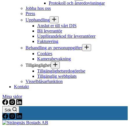
Protokoll och årsredovisningar
Jobba hos oss
Press
Upphandling
Anslut er till vårt DIS
Bli leverantör
Uppförandekod för leverantörer
Fakturering
Behandling av personuppgifter
Cookies
Kamerabevakning
Tillgänglighet
Tillgänglighetsredogörelse
Tillgänglig webbplats
Visselblåsarfunktion
Kontakt
Mina sidor
Sök