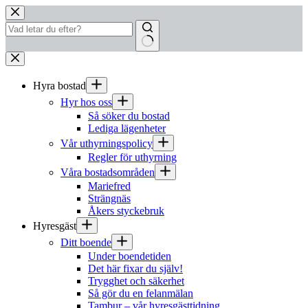
Hoppa
till
innehåll
Inga
resultat
Hyra bostad
Hyr hos oss
Så söker du bostad
Lediga lägenheter
Vår uthyrningspolicy
Regler för uthyrning
Våra bostadsområden
Mariefred
Strängnäs
Åkers styckebruk
Hyresgäst
Ditt boende
Under boendetiden
Det här fixar du själv!
Trygghet och säkerhet
Så gör du en felanmälan
Tambur – vår hyresgästtidning