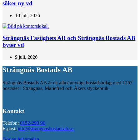
söker ny vd
10 juli, 2026
Strängnäs Fastighets AB och Strängnäs Bostads AB
byter vd
9 juli, 2026
Strängnäs Bostads AB
Strängnäs Bostads AB är ett allmännyttigt bostadsbolag med 1267
bostäder i Strängnäs, Mariefred och Åkers styckebruk.
Kontakt
Telefon:
0152-290 90
E-post:
info@strangnasbostadsab.se
Gör en felanmälan