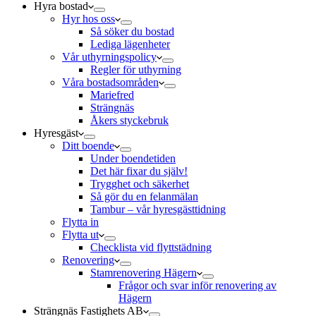
Hyra bostad
Hyr hos oss
Så söker du bostad
Lediga lägenheter
Vår uthyrningspolicy
Regler för uthyrning
Våra bostadsområden
Mariefred
Strängnäs
Åkers styckebruk
Hyresgäst
Ditt boende
Under boendetiden
Det här fixar du själv!
Trygghet och säkerhet
Så gör du en felanmälan
Tambur – vår hyresgästtidning
Flytta in
Flytta ut
Checklista vid flyttstädning
Renovering
Stamrenovering Hägern
Frågor och svar inför renovering av
Hägern
Strängnäs Fastighets AB