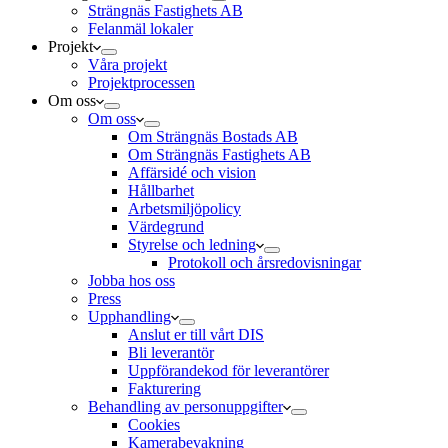
Strängnäs Fastighets AB
Felanmäl lokaler
Projekt
Våra projekt
Projektprocessen
Om oss
Om oss
Om Strängnäs Bostads AB
Om Strängnäs Fastighets AB
Affärsidé och vision
Hållbarhet
Arbetsmiljöpolicy
Värdegrund
Styrelse och ledning
Protokoll och årsredovisningar
Jobba hos oss
Press
Upphandling
Anslut er till vårt DIS
Bli leverantör
Uppförandekod för leverantörer
Fakturering
Behandling av personuppgifter
Cookies
Kamerabevakning