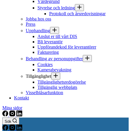
Värdegrund
Styrelse och ledning
Protokoll och årsredovisningar
Jobba hos oss
Press
Upphandling
Anslut er till vårt DIS
Bli leverantör
Uppförandekod för leverantörer
Fakturering
Behandling av personuppgifter
Cookies
Kamerabevakning
Tillgänglighet
Tillgänglighetsredogörelse
Tillgänglig webbplats
Visselblåsarfunktion
Kontakt
Mina sidor
Sök