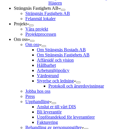
Hägern
Strängnäs Fastighets AB
Strängnäs Fastighets AB
Felanmäl lokaler
Projekt
Våra projekt
Projektprocessen
Om oss
Om oss
Om Strängnäs Bostads AB
Om Strängnäs Fastighets AB
Affärsidé och vision
Hållbarhet
Arbetsmiljöpolicy
Värdegrund
Styrelse och ledning
Protokoll och årsredovisningar
Jobba hos oss
Press
Upphandling
Anslut er till vårt DIS
Bli leverantör
Uppförandekod för leverantörer
Fakturering
Behandling av personuppgifter