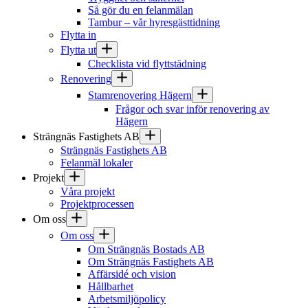
Så gör du en felanmälan
Tambur – vår hyresgästtidning
Flytta in
Flytta ut
Checklista vid flyttstädning
Renovering
Stamrenovering Hägern
Frågor och svar inför renovering av
Hägern
Strängnäs Fastighets AB
Strängnäs Fastighets AB
Felanmäl lokaler
Projekt
Våra projekt
Projektprocessen
Om oss
Om oss
Om Strängnäs Bostads AB
Om Strängnäs Fastighets AB
Affärsidé och vision
Hållbarhet
Arbetsmiljöpolicy