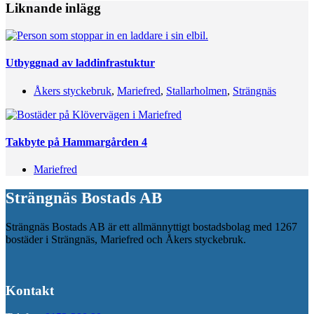
Liknande inlägg
Utbyggnad av laddinfrastuktur
Åkers styckebruk
,
Mariefred
,
Stallarholmen
,
Strängnäs
Takbyte på Hammargården 4
Mariefred
Strängnäs Bostads AB
Strängnäs Bostads AB är ett allmännyttigt bostadsbolag med 1267
bostäder i Strängnäs, Mariefred och Åkers styckebruk.
Kontakt