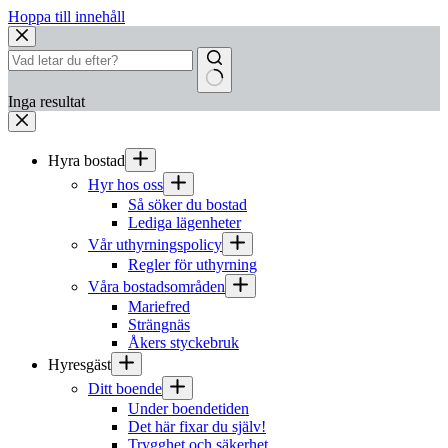
Hoppa till innehåll
Inga resultat
Hyra bostad
Hyr hos oss
Så söker du bostad
Lediga lägenheter
Vår uthyrningspolicy
Regler för uthyrning
Våra bostadsområden
Mariefred
Strängnäs
Åkers styckebruk
Hyresgäst
Ditt boende
Under boendetiden
Det här fixar du själv!
Trygghet och säkerhet