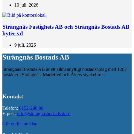
10 juli, 2026
Strängnäs Fastighets AB och Strängnäs Bostads AB
byter vd
9 juli, 2026
Strängnäs Bostads AB
Strängnäs Bostads AB är ett allmännyttigt bostadsbolag med 1267
bostäder i Strängnäs, Mariefred och Åkers styckebruk.
Kontakt
Telefon:
0152-290 90
E-post:
info@strangnasbostadsab.se
Gör en felanmälan