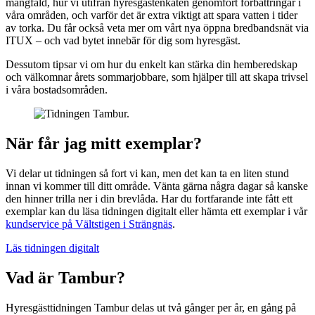
mångfald, hur vi utifrån hyresgästenkäten genomfört förbättringar i
våra områden, och varför det är extra viktigt att spara vatten i tider
av torka. Du får också veta mer om vårt nya öppna bredbandsnät via
ITUX – och vad bytet innebär för dig som hyresgäst.
Dessutom tipsar vi om hur du enkelt kan stärka din hemberedskap
och välkomnar årets sommarjobbare, som hjälper till att skapa trivsel
i våra bostadsområden.
När får jag mitt exemplar?
Vi delar ut tidningen så fort vi kan, men det kan ta en liten stund
innan vi kommer till ditt område. Vänta gärna några dagar så kanske
den hinner trilla ner i din brevlåda. Har du fortfarande inte fått ett
exemplar kan du läsa tidningen digitalt eller hämta ett exemplar i vår
kundservice på Vältstigen i Strängnäs
.
Läs tidningen digitalt
Vad är Tambur?
Hyresgästtidningen Tambur delas ut två gånger per år, en gång på