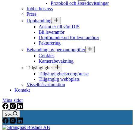
Protokoll och årsredovisningar
Jobba hos oss
Press
Upphandling
Anslut er till vårt DIS
Bli leverantör
Uppförandekod för leverantörer
Fakturering
Behandling av personuppgifter
Cookies
Kamerabevakning
Tillgänglighet
Tillgänglighetsredogörelse
Tillgänglig webbplats
Visselblåsarfunktion
Kontakt
Mina sidor
Sök