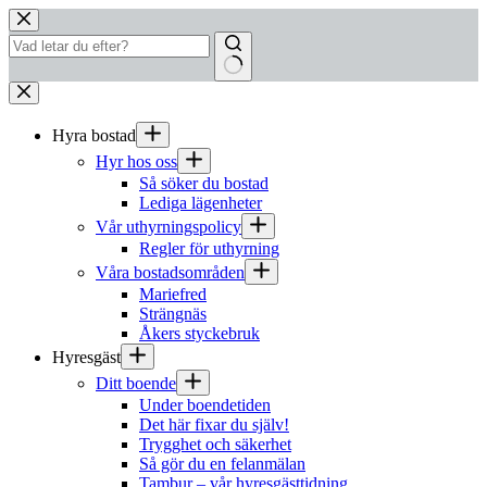
Hoppa
till
innehåll
Inga
resultat
Hyra bostad
Hyr hos oss
Så söker du bostad
Lediga lägenheter
Vår uthyrningspolicy
Regler för uthyrning
Våra bostadsområden
Mariefred
Strängnäs
Åkers styckebruk
Hyresgäst
Ditt boende
Under boendetiden
Det här fixar du själv!
Trygghet och säkerhet
Så gör du en felanmälan
Tambur – vår hyresgästtidning