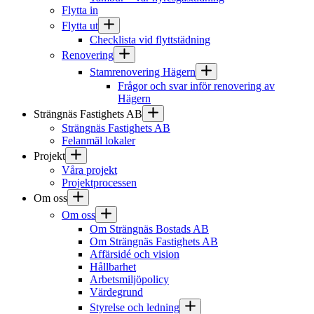
Flytta in
Flytta ut
Checklista vid flyttstädning
Renovering
Stamrenovering Hägern
Frågor och svar inför renovering av
Hägern
Strängnäs Fastighets AB
Strängnäs Fastighets AB
Felanmäl lokaler
Projekt
Våra projekt
Projektprocessen
Om oss
Om oss
Om Strängnäs Bostads AB
Om Strängnäs Fastighets AB
Affärsidé och vision
Hållbarhet
Arbetsmiljöpolicy
Värdegrund
Styrelse och ledning