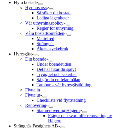
Hyra bostad
Hyr hos oss
Så söker du bostad
Lediga lägenheter
Vår uthyrningspolicy
Regler för uthyrning
Våra bostadsområden
Mariefred
Strängnäs
Åkers styckebruk
Hyresgäst
Ditt boende
Under boendetiden
Det här fixar du själv!
Trygghet och säkerhet
Så gör du en felanmälan
Tambur – vår hyresgästtidning
Flytta in
Flytta ut
Checklista vid flyttstädning
Renovering
Stamrenovering Hägern
Frågor och svar inför renovering av
Hägern
Strängnäs Fastighets AB