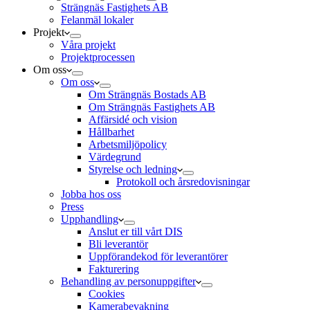
Strängnäs Fastighets AB
Felanmäl lokaler
Projekt
Våra projekt
Projektprocessen
Om oss
Om oss
Om Strängnäs Bostads AB
Om Strängnäs Fastighets AB
Affärsidé och vision
Hållbarhet
Arbetsmiljöpolicy
Värdegrund
Styrelse och ledning
Protokoll och årsredovisningar
Jobba hos oss
Press
Upphandling
Anslut er till vårt DIS
Bli leverantör
Uppförandekod för leverantörer
Fakturering
Behandling av personuppgifter
Cookies
Kamerabevakning