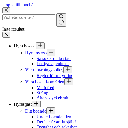
Hoppa till innehåll
Inga resultat
Hyra bostad
Hyr hos oss
Så söker du bostad
Lediga lägenheter
Vår uthyrningspolicy
Regler för uthyrning
Våra bostadsområden
Mariefred
Strängnäs
Åkers styckebruk
Hyresgäst
Ditt boende
Under boendetiden
Det här fixar du själv!
Trygghet och säkerhet