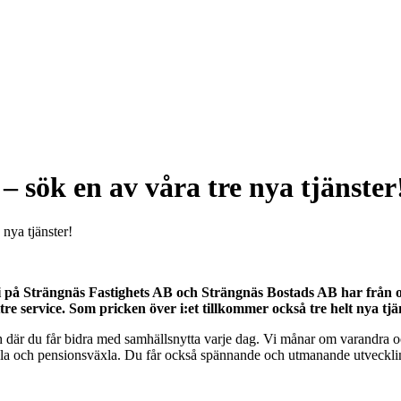
– sök en av våra tre nya tjänster
 nya tjänster!
 Vi på Strängnäs Fastighets AB och Strängnäs Bostads AB har från o
re service. Som pricken över i:et tillkommer också tre helt nya tjä
h där du får bidra med samhällsnytta varje dag. Vi månar om varandra oc
äxla och pensionsväxla. Du får också spännande och utmanande utveckling