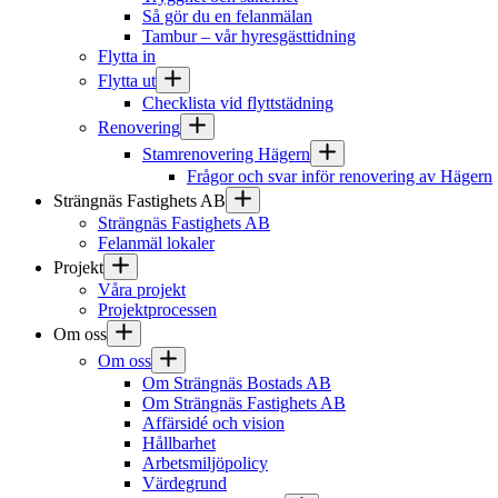
Så gör du en felanmälan
Tambur – vår hyresgästtidning
Flytta in
Flytta ut
Checklista vid flyttstädning
Renovering
Stamrenovering Hägern
Frågor och svar inför renovering av Hägern
Strängnäs Fastighets AB
Strängnäs Fastighets AB
Felanmäl lokaler
Projekt
Våra projekt
Projektprocessen
Om oss
Om oss
Om Strängnäs Bostads AB
Om Strängnäs Fastighets AB
Affärsidé och vision
Hållbarhet
Arbetsmiljöpolicy
Värdegrund