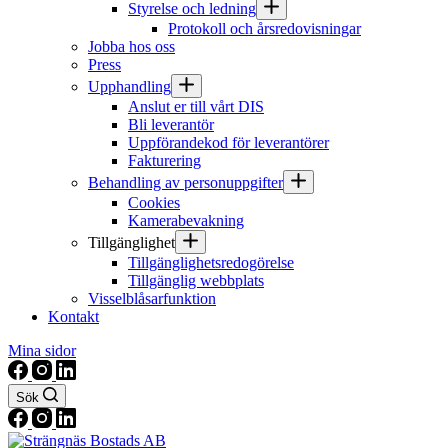
Styrelse och ledning
Protokoll och årsredovisningar
Jobba hos oss
Press
Upphandling
Anslut er till vårt DIS
Bli leverantör
Uppförandekod för leverantörer
Fakturering
Behandling av personuppgifter
Cookies
Kamerabevakning
Tillgänglighet
Tillgänglighetsredogörelse
Tillgänglig webbplats
Visselblåsarfunktion
Kontakt
Mina sidor
Sök