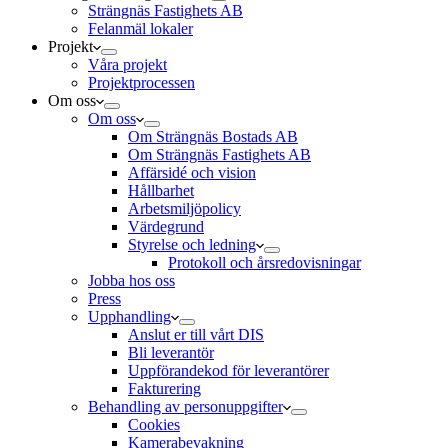
Strängnäs Fastighets AB
Felanmäl lokaler
Projekt
Våra projekt
Projektprocessen
Om oss
Om oss
Om Strängnäs Bostads AB
Om Strängnäs Fastighets AB
Affärsidé och vision
Hållbarhet
Arbetsmiljöpolicy
Värdegrund
Styrelse och ledning
Protokoll och årsredovisningar
Jobba hos oss
Press
Upphandling
Anslut er till vårt DIS
Bli leverantör
Uppförandekod för leverantörer
Fakturering
Behandling av personuppgifter
Cookies
Kamerabevakning