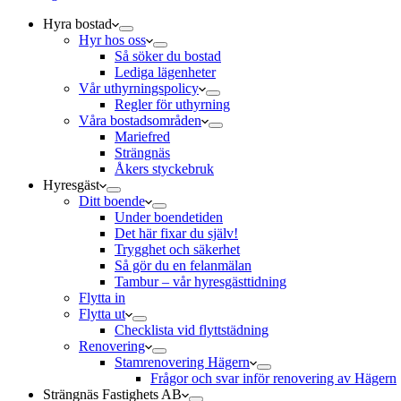
Hyra bostad
Hyr hos oss
Så söker du bostad
Lediga lägenheter
Vår uthyrningspolicy
Regler för uthyrning
Våra bostadsområden
Mariefred
Strängnäs
Åkers styckebruk
Hyresgäst
Ditt boende
Under boendetiden
Det här fixar du själv!
Trygghet och säkerhet
Så gör du en felanmälan
Tambur – vår hyresgästtidning
Flytta in
Flytta ut
Checklista vid flyttstädning
Renovering
Stamrenovering Hägern
Frågor och svar inför renovering av Hägern
Strängnäs Fastighets AB