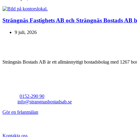
Strängnäs Fastighets AB och Strängnäs Bostads AB b
9 juli, 2026
Strängnäs Bostads AB
Strängnäs Bostads AB är ett allmännyttigt bostadsbolag med 1267 bos
Kontakt
Telefon:
0152-290 90
E-post:
info@strangnasbostadsab.se
Gör en felanmälan
Snabblänkar
Kontakta oss