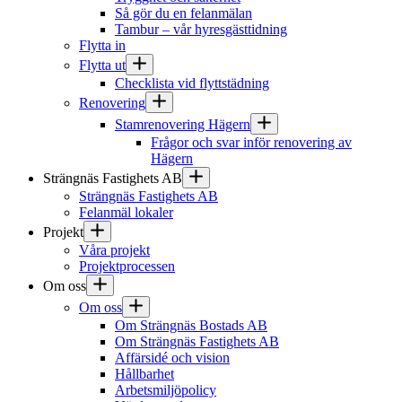
Så gör du en felanmälan
Tambur – vår hyresgästtidning
Flytta in
Flytta ut
Checklista vid flyttstädning
Renovering
Stamrenovering Hägern
Frågor och svar inför renovering av
Hägern
Strängnäs Fastighets AB
Strängnäs Fastighets AB
Felanmäl lokaler
Projekt
Våra projekt
Projektprocessen
Om oss
Om oss
Om Strängnäs Bostads AB
Om Strängnäs Fastighets AB
Affärsidé och vision
Hållbarhet
Arbetsmiljöpolicy