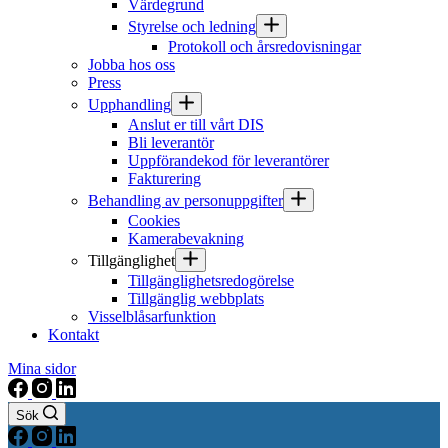
Värdegrund
Styrelse och ledning
Protokoll och årsredovisningar
Jobba hos oss
Press
Upphandling
Anslut er till vårt DIS
Bli leverantör
Uppförandekod för leverantörer
Fakturering
Behandling av personuppgifter
Cookies
Kamerabevakning
Tillgänglighet
Tillgänglighetsredogörelse
Tillgänglig webbplats
Visselblåsarfunktion
Kontakt
Mina sidor
Sök