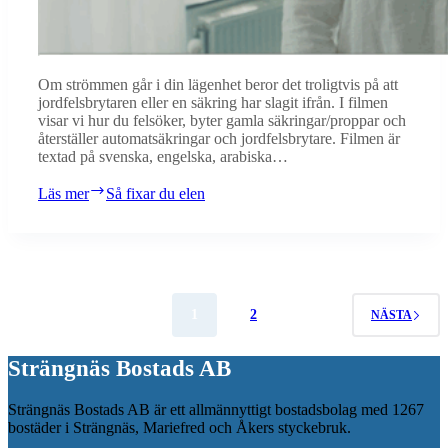
Om strömmen går i din lägenhet beror det troligtvis på att
jordfelsbrytaren eller en säkring har slagit ifrån. I filmen
visar vi hur du felsöker, byter gamla säkringar/proppar och
återställer automatsäkringar och jordfelsbrytare. Filmen är
textad på svenska, engelska, arabiska…
Läs mer
Så fixar du elen
1
2
NÄSTA
Strängnäs Bostads AB
Strängnäs Bostads AB är ett allmännyttigt bostadsbolag med 1267
bostäder i Strängnäs, Mariefred och Åkers styckebruk.