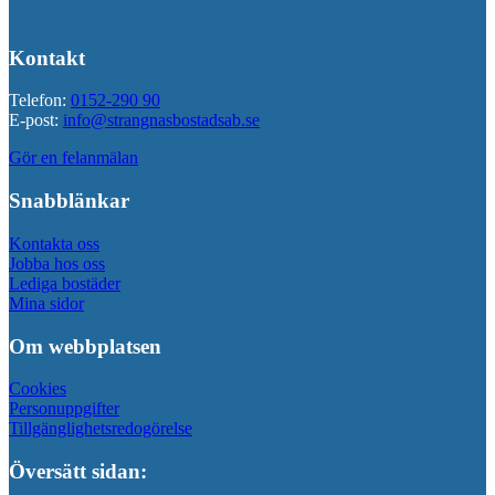
Kontakt
Telefon:
0152-290 90
E-post:
info@strangnasbostadsab.se
Gör en felanmälan
Snabblänkar
Kontakta oss
Jobba hos oss
Lediga bostäder
Mina sidor
Om webbplatsen
Cookies
Personuppgifter
Tillgänglighetsredogörelse
Översätt sidan: