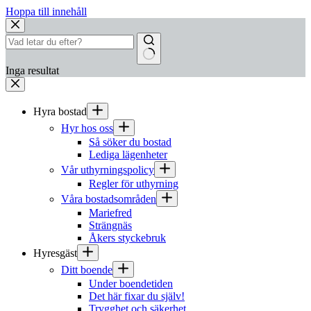
Hoppa till innehåll
Inga resultat
Hyra bostad
Hyr hos oss
Så söker du bostad
Lediga lägenheter
Vår uthyrningspolicy
Regler för uthyrning
Våra bostadsområden
Mariefred
Strängnäs
Åkers styckebruk
Hyresgäst
Ditt boende
Under boendetiden
Det här fixar du själv!
Trygghet och säkerhet