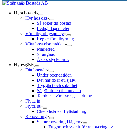
Hyra bostad
Hyr hos oss
Så söker du bostad
Lediga lägenheter
Vår uthyrningspolicy
Regler för uthyrning
Våra bostadsområden
Mariefred
Strängnäs
Åkers styckebruk
Hyresgäst
Ditt boende
Under boendetiden
Det här fixar du själv!
Trygghet och säkerhet
Så gör du en felanmälan
Tambur – vår hyresgästtidning
Flytta in
Flytta ut
Checklista vid flyttstädning
Renovering
Stamrenovering Hägern
Frågor och svar inför renovering av