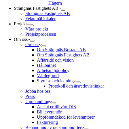
Hägern
Strängnäs Fastighets AB
Strängnäs Fastighets AB
Felanmäl lokaler
Projekt
Våra projekt
Projektprocessen
Om oss
Om oss
Om Strängnäs Bostads AB
Om Strängnäs Fastighets AB
Affärsidé och vision
Hållbarhet
Arbetsmiljöpolicy
Värdegrund
Styrelse och ledning
Protokoll och årsredovisningar
Jobba hos oss
Press
Upphandling
Anslut er till vårt DIS
Bli leverantör
Uppförandekod för leverantörer
Fakturering
Behandling av personuppgifter